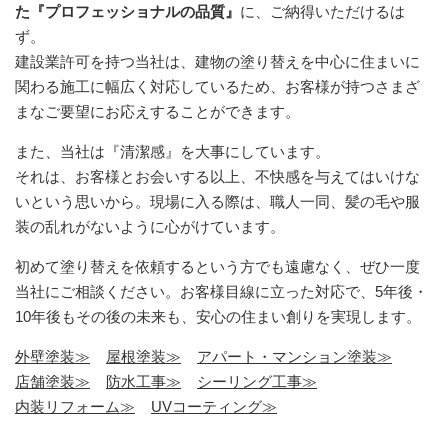
た『プロフェッショナルの品質』
に、ご納得いただけるは
ず。
建設業許可を持つ当社は、建物の塗り替えを中心に住まいに
関わる施工に幅広く対応しているため、お客様が持つさまざ
まなご要望にお応えすることができます。
また、当社は『清潔感』を大事にしています。
それは、お客様とお会いする以上、不快感を与えてはいけな
いという思いから。現場に入る際は、職人一同、髪の毛や服
装の乱れがないように心がけています。
初めて塗り替えを依頼するという方でも遠慮なく、ぜひ一度
当社にご相談ください。お客様目線に立った対応で、5年後・
10年後もその後の未来も、安心の住まい創りを実現します。
外壁塗装≫
屋根塗装≫
アパート・マンション塗装≫
店舗塗装≫
防水工事≫
シーリング工事≫
内装リフォーム≫
UVコーティング≫