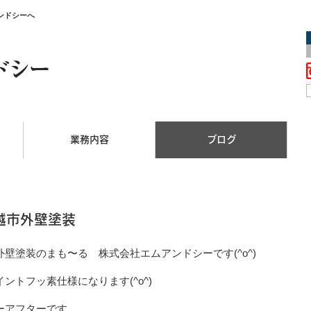
ンドシーへ
業務内容
ブログ
越市外壁塗装
外壁塗装のまも〜る 株式会社エムアンドシーです
(^o^)
ントフッ素仕様になります(^o^)
ーアフターです