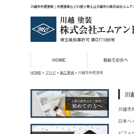
川越市外壁塗装｜外壁塗装などの塗り替えは川越市の株式会社エムア
HOME
初めての方へ
HOME
»
ブログ
»
施工事例
»
川越市外壁塗装
川
川越市
日本ペイ
ビフォ