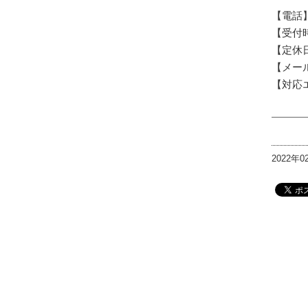
【電話】 
【受付時間
【定休
【メー
【対応
2022年0