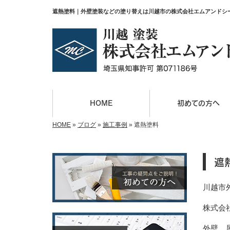
遮熱塗料｜外壁塗装などの塗り替えは川越市の株式会社エムアンドシ
HOME
初めての方へ
HOME
»
ブログ
»
施工事例
»
遮熱塗料
遮
川越市
株式会
外壁、