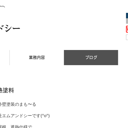
ーへ
業務内容
ブログ
熱塗料
外壁塗装のまも〜る
社エムアンドシーです
(^o^)
屋根 遮熱仕様で