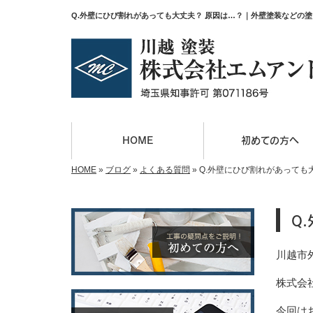
Q.外壁にひび割れがあっても大丈夫？ 原因は…？｜外壁塗装などの
HOME
初めての方へ
HOME
»
ブログ
»
よくある質問
»
Q.外壁にひび割れがあっても
Q
川越市
株式会社
今回は