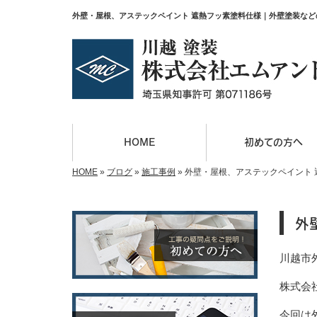
外壁・屋根、アステックペイント 遮熱フッ素塗料仕様｜外壁塗装な
HOME
初めての方へ
HOME
»
ブログ
»
施工事例
»
外壁・屋根、アステックペイント 
外
川越市
株式会社
今回は