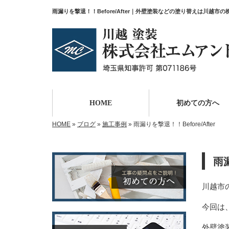
雨漏りを撃退！！Before/After｜外壁塗装などの塗り替えは川越
HOME
初めての方へ
HOME
»
ブログ
»
施工事例
»
雨漏りを撃退！！Before/After
雨漏
川越市
今回は
外壁塗