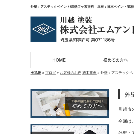
外壁：アステックペイント/遮熱フッ素塗料 屋根：日本ペイント/遮
HOME
初めての方へ
HOME
»
ブログ
»
お客様のお声
,
施工事例
»
外壁：アステックペ
外
川越市
今回は
外壁：