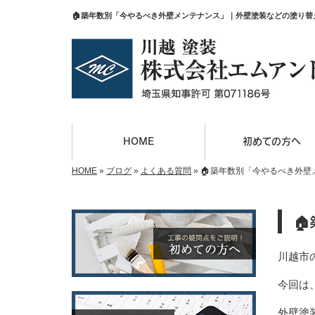
🏠築年数別「今やるべき外壁メンテナンス」｜外壁塗装などの塗り
HOME
初めての方へ
HOME
»
ブログ
»
よくある質問
»
🏠築年数別「今やるべき外壁

川越市
今回は
外壁塗