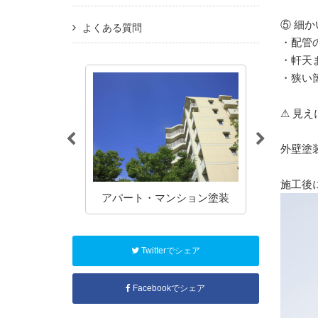
⑤ 細
よくある質問
・配管
・軒天
・狭い
⚠ 見
外壁塗
施工後
塗装
アパート・マンション塗装
Twitterでシェア
Facebookでシェア