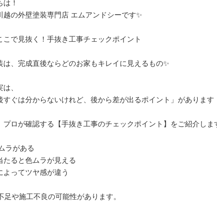
ちは！
川越の外壁塗装専門店 エムアンドシーです✨
ここで見抜く！手抜き工事チェックポイント
装は、完成直後ならどのお家もキレイに見えるもの✨
実は、
後すぐは分からないけれど、後から差が出るポイント」があります
、プロが確認する【手抜き工事のチェックポイント】をご紹介しま
りムラがある
当たると色ムラが見える
によってツヤ感が違う
料不足や施工不良の可能性があります。