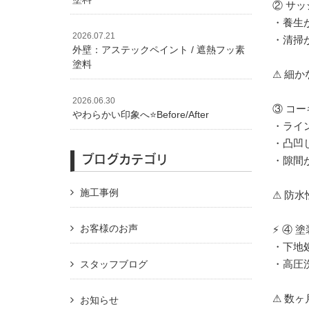
② サ
・養生
2026.07.21
・清掃
外壁：アステックペイント / 遮熱フッ素
塗料
⚠ 細
2026.06.30
③ コ
やわらかい印象へ⭐️Before/After
・ライ
・凸凹
ブログカテゴリ
・隙間
施工事例
⚠ 防
お客様のお声
⚡ ④ 
・下地
・高圧
スタッフブログ
⚠ 数
お知らせ