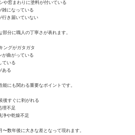
ッシや窓まわりに塗料が付いている
が雑になっている
が行き届いていない
かな部分に職人の丁寧さが表れます。
ーキングがガタガタ
ンが曲がっている
している
がある
水性能にも関わる重要なポイントです。
塗装後すぐに剥がれる
処理不足
洗浄や乾燥不足
ヶ月〜数年後に大きな差となって現れます。