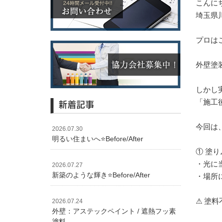
こんに
埼玉県
プロは
外壁塗
しかし
「施工
新着記事
今回は
2026.07.30
明るい住まいへ⭐️Before/After
① 塗
・光に
2026.07.27
新築のような輝き⭐️Before/After
・場所
⚠ 塗
2026.07.24
外壁：アステックペイント / 遮熱フッ素
塗料